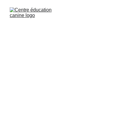
Les Chiens et les
Phéromones :
Communication Canine
Découvrez comment les chiens utilisent les phéromones
pour communiquer efficacement. Apprenez-en plus sur les
endroits clés où ils évacuent ces substances chimiques et
leur impact sur le comportement et le bien-être canin.
ARTICLES
Renier Lionel éducateur canin