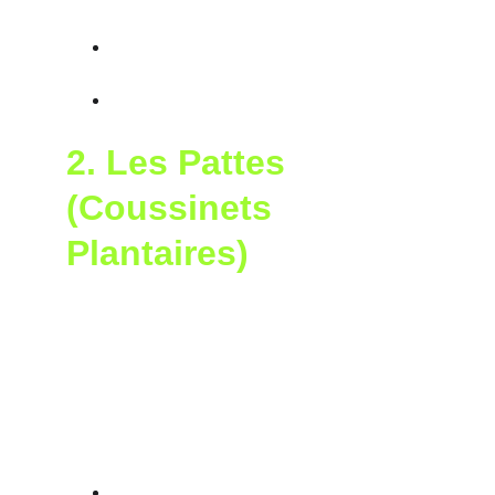
unique.
Marquer son territoire
 : Laisser un 
message olfactif aux autres chiens.
Exprimer une émotion
 : Peur, stress 
ou inconfort.
2. 
Les Pattes 
(Coussinets 
Plantaires)
Les chiens possèdent des glandes 
sudoripares spécialisées entre leurs 
coussinets qui sécrètent des phéromones. En 
grattant le sol après avoir uriné ou déféqué, 
ils libèrent ces phéromones et renforcent leur 
marquage olfactif. Cela permet :
De signaler leur présence
 dans un 