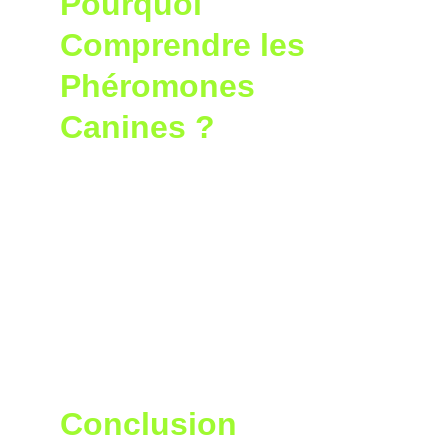
Pourquoi 
Comprendre les 
Phéromones 
Canines ?
Comprendre comment et pourquoi un chien 
libère des phéromones aide à mieux 
interpréter son comportement. Par exemple, 
un chien qui gratte intensément le sol ou qui 
se roule dans des odeurs spécifiques 
cherche peut-être à renforcer son marquage 
ou à se rassurer. Ces mécanismes font partie 
intégrante de leur langage naturel et jouent 
un rôle clé dans leur équilibre émotionnel.
Conclusion