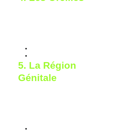
Les glandes sébacées situées à la base des 
oreilles produisent des phéromones qui 
renforcent les liens sociaux. Les chiens se 
reniflent souvent les oreilles pour :
Établir une hiérarchie sociale
.
Renforcer les liens dans un groupe
.
5. 
La Région 
Génitale
Lorsqu'un chien urine, des phéromones 
provenant des glandes génitales sont 
également libérées. Ces phéromones 
véhiculent des informations essentielles sur :
Le sexe
 du chien.