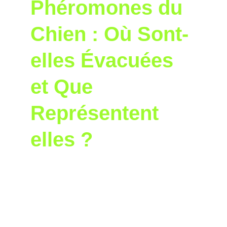
Phéromones du 
Chien : Où Sont-
elles Évacuées 
et Que 
Représentent 
elles ?
Les chiens, comme de nombreux 
mammifères, utilisent les phéromones pour 
communiquer de manière subtile mais très 
efficace. Ces substances chimiques, 