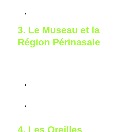
lieu spécifique.
De communiquer leur humeur
 aux 
autres chiens.
3. 
Le Museau et la 
Région Périnasale
Les glandes situées autour du museau 
produisent des phéromones qui sont souvent 
utilisées lors des interactions sociales :
Renifler un autre chien
 est un 
comportement fréquent pour recueillir 
des informations.
Renifler des humains
 : Le chien peut 
détecter des émotions ou des états de 
santé via les phéromones.
4. 
Les Oreilles