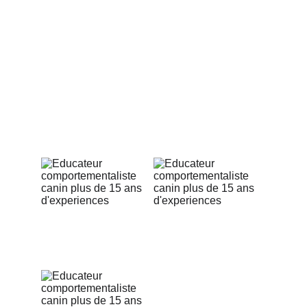
Ici, vous ne venez pas seulement pour des 
cours.
Dès votre inscription, je vous offre des 
supports 
pédagogiques
, pleins d’exercices et de conseils. 
Ils sont là pour vous guider aussi à la maison, afin 
que la pratique sur le terrain soit renforcée par la 
théorie.
Résultat : vous progressez plus vite, et votre chien 
aussi.