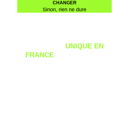
UNE OFFRE 
UNIQUE EN 
FRANCE 
– ÉDUCATION 
CANINE
En choisissant le Centre d’éducation canine, vous optez
pour un accompagnement chien complet, structuré, et
profondément humain.
Ici, vous bénéficiez d’un programme d’éducation
canine conçu pour vous guider pas à pas, avec un
suivi régulier et personnalisé, là où beaucoup
d’éducateurs canins se limitent à quelques séances
d’éducation canine isolées. Plus d’accès, plus de