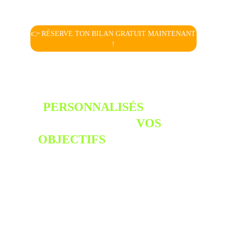
vous maintenant.
👉 RÉSERVE TON BILAN GRATUIT MAINTENANT
!
PLANS D'ENTRAÎNEMENT 
PERSONNALISÉS
 POUR 
ATTEINDRE 
VOS 
OBJECTIFS
 AVEC VOTRE 
CHIEN
Chaque chien est unique, tout comme son propriétaire.
C’est pourquoi mon approche repose sur une véritable
éducation canine personnalisée. En complément des cours
collectifs d’éducation canine, je conçois un plan
d'entraînement chien entièrement sur mesure, adapté à
vos besoins et à ceux de votre duo maître-chien.