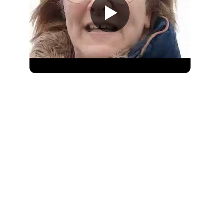
VOUS CHERCHEZ UN CLUB 
CANIN ? 
VOUS MÉRITEZ MIEUX
Ce que vous attendez d’un club canin, vous 
ne l’y trouverez peut-être pas…
Au Centre d’éducation canine, on ne fait pas du simple
loisir de groupe, mais un travail éducatif chien sérieux,
axé sur les résultats.