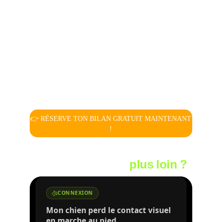
Dogmantics – Emily Larlham
 (4 modules Clicker 
Training)
Diplômes 
Hooper
, 
Treibball
, 
Premiers secours canins
Formation 
Prévention morsure
Séminaires – 
Thierry Bedossa
, 
Nicolas Greveldingier
… et bien d’autres encore.
👉 RÉSERVE TON BILAN GRATUIT MAINTENANT
!
Vous voulez aller
plus loin ?