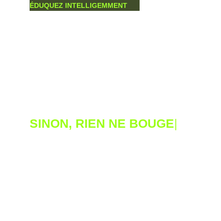
ÉDUQUEZ INTELLIGEMMENT
PROGRESSEZ CHAQUE JOUR !
ÉDUCATEUR CANIN 
COMPORTEMENTALISTE
Un accompagnement 
unique pour un 
changement durable
Plus qu’un dressage, une transformation.
À Aniche, je vous aide à construire une vraie
relation avec votre chien,
grâce à une méthode claire, humaine et sans
promesse miracle.
Bilan comportemental offert – Prenez rendez-