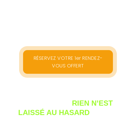
que chaque chien puisse progresser sans
jamais être mis en difficulté.
UNE PROMENADE 
STRUCTURÉE, 
RIEN N’EST 
LAISSÉ AU HASARD