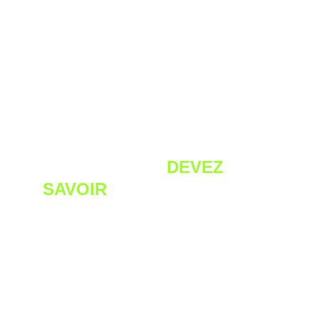
CE QUE VOUS 
DEVEZ 
SAVOIR
Durée : environ 1h à 1h30
Inclus dans votre forfait hebdomadaire
Le lieu change chaque semaine (ville,
nature…)
Groupe structuré, règles claires,