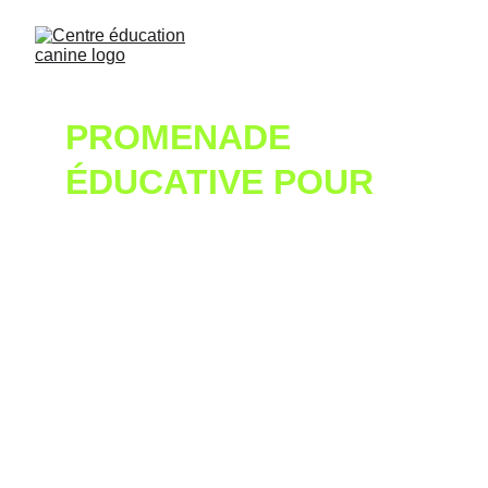
PROMENADE 
ÉDUCATIVE POUR 
CHIENS – CHIOTS & 
ADULTES À 
MONCHECOURT ET 
ANICHE
UNE SORTIE POUR 
APPRENDRE À MARCHER 