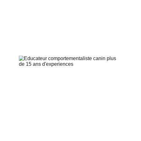
chercher ici, ce n’est pas une promenade de
plus, mais une nouvelle manière de marcher
ensemble, en conscience.