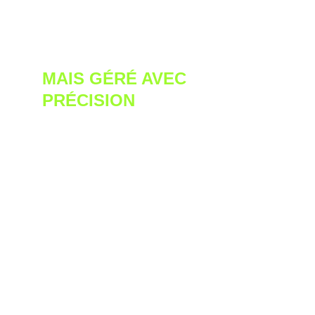
UN GROUPE NOMBREUX,
MAIS GÉRÉ AVEC 
PRÉCISION
Vous serez entre quinze et vingt
personnes selon les jours. Ce n’est pas
un petit groupe, mais l’organisation est
millimétrée. Je constitue la file de
marche en fonction des profils de chiens,
j’ajuste les distances, j’anticipe les
réactions, et je reste attentif à chacun.