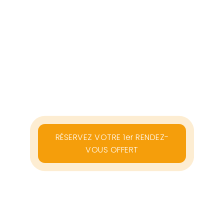
l’
encadrement
l’est encore plus. Chaque
chien
a sa place, chaque
propriétaire
reçoit
mon attention.
Adresse : 
Agence : 1 Rue Edmond Laudeau, Aniche 